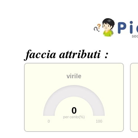
faccia attributi :
virile
0
per cento(%)
0
100